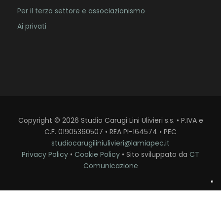
Per il terzo settore e associazionismo
Ai privati
Copyright
©
2026
Studio Carugi Lini Ulivieri s.s. • P.IVA e
C.F. 01905360507 • REA PI-164574 • PEC
studiocarugiliniulivieri@lamiapec.it
Privacy Policy
•
Cookie Policy
• Sito sviluppato da
CT
Comunicazione