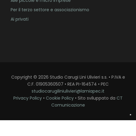
Alle piccole e micro imprese
Per il terzo settore e associazionismo
Ai privati
Copyright
©
2026
Studio Carugi Lini Ulivieri s.s. • P.IVA e
C.F. 01905360507 • REA PI-164574 • PEC
studiocarugiliniulivieri@lamiapec.it
Privacy Policy
•
Cookie Policy
• Sito sviluppato da
CT
Comunicazione