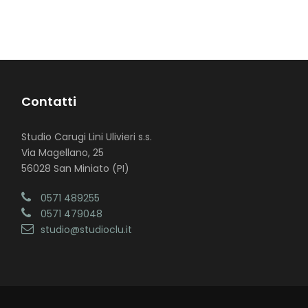
Contatti
Studio Carugi Lini Ulivieri s.s.
Via Magellano, 25
56028 San Miniato (PI)
0571 489255
0571 479048
studio@studioclu.it