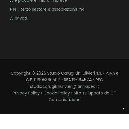
Alle piccole e micro imprese
Per il terzo settore e associazionismo
Ai privati
Copyright
©
2026
Studio Carugi Lini Ulivieri s.s. • P.IVA e
C.F. 01905360507 • REA PI-164574 • PEC
studiocarugiliniulivieri@lamiapec.it
Privacy Policy
•
Cookie Policy
• Sito sviluppato da
CT
Comunicazione