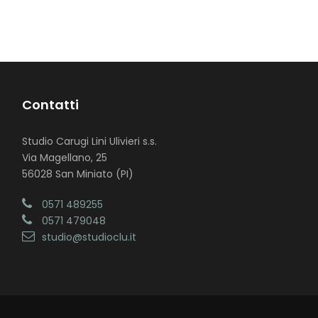
Contatti
Studio Carugi Lini Ulivieri s.s.
Via Magellano, 25
56028 San Miniato (PI)
0571 489255
0571 479048
studio@studioclu.it