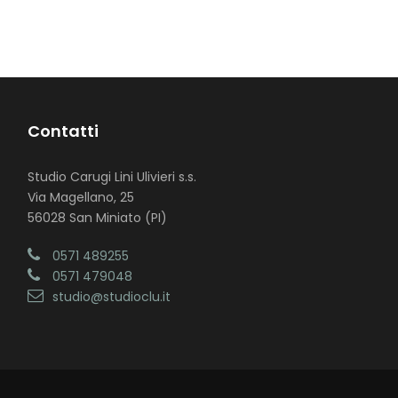
Contatti
Studio Carugi Lini Ulivieri s.s.
Via Magellano, 25
56028 San Miniato (PI)
0571 489255
0571 479048
studio@studioclu.it