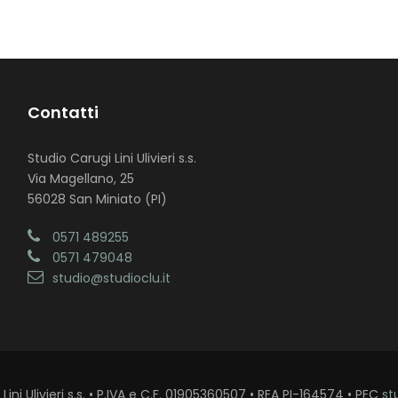
Contatti
Studio Carugi Lini Ulivieri s.s.
Via Magellano, 25
56028 San Miniato (PI)
0571 489255
0571 479048
studio@studioclu.it
ini Ulivieri s.s. • P.IVA e C.F. 01905360507 • REA PI-164574 • PEC
st