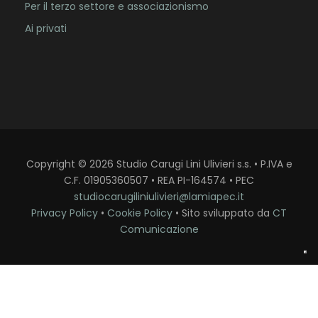
Per il terzo settore e associazionismo
Ai privati
Copyright
©
2026
Studio Carugi Lini Ulivieri s.s. • P.IVA e
C.F. 01905360507 • REA PI-164574 • PEC
studiocarugiliniulivieri@lamiapec.it
Privacy Policy
•
Cookie Policy
• Sito sviluppato da
CT
Comunicazione