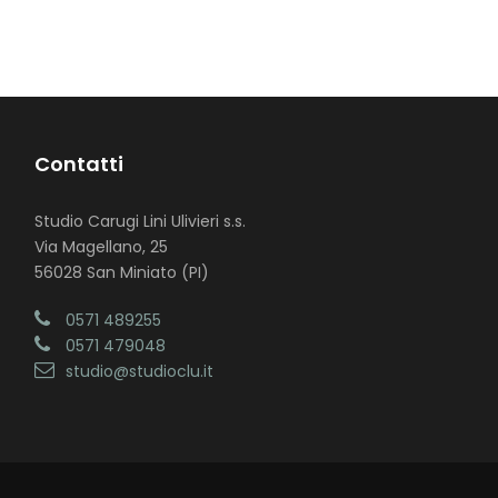
Contatti
Studio Carugi Lini Ulivieri s.s.
Via Magellano, 25
56028 San Miniato (PI)
0571 489255
0571 479048
studio@studioclu.it