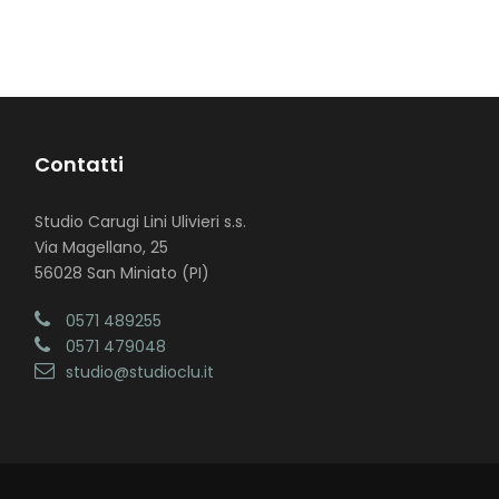
Contatti
Studio Carugi Lini Ulivieri s.s.
Via Magellano, 25
56028 San Miniato (PI)
0571 489255
0571 479048
studio@studioclu.it