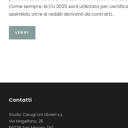
Come sempre, la CU 2025 sarà utilizzata per certific
assimilati, oltre ai redditi derivanti da contratti...
LEGGI
Contatti
Studio Carugi Lini Ulivieri s.s.
Via Magellano, 25
56028 San Miniato (PI)