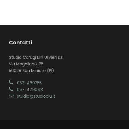
Contatti
Studio Carugi Lini Ulivieri s.s.
Via Magellano, 25
56028 San Miniato (PI)
0571 489255
0571 479048
studio@studioclu.it