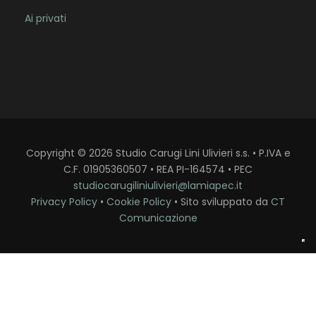
Ai privati
Copyright
©
2026
Studio Carugi Lini Ulivieri s.s. • P.IVA e
C.F. 01905360507 • REA PI-164574 • PEC
studiocarugiliniulivieri@lamiapec.it
Privacy Policy
•
Cookie Policy
• Sito sviluppato da
CT
Comunicazione