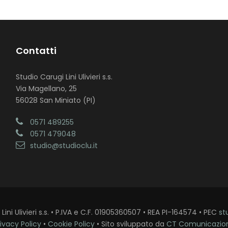
Contatti
Studio Carugi Lini Ulivieri s.s.
Via Magellano, 25
56028 San Miniato (PI)
0571 489255
0571 479048
studio@studioclu.it
ini Ulivieri s.s. • P.IVA e C.F. 01905360507 • REA PI-164574 • PEC
st
ivacy Policy
•
Cookie Policy
• Sito sviluppato da
CT Comunicazio