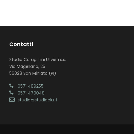
Contatti
Studio Carugi Lini Ulivieri s.s.
Via Magellano, 25
56028 San Miniato (PI)
0571 489255
0571 479048
studio@studioclu.it