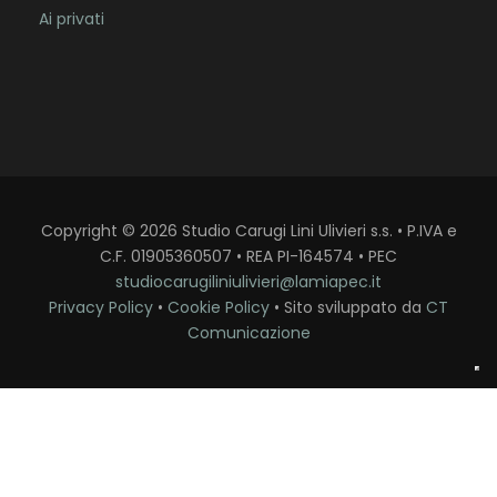
Ai privati
Copyright
©
2026
Studio Carugi Lini Ulivieri s.s. • P.IVA e
C.F. 01905360507 • REA PI-164574 • PEC
studiocarugiliniulivieri@lamiapec.it
Privacy Policy
•
Cookie Policy
• Sito sviluppato da
CT
Comunicazione