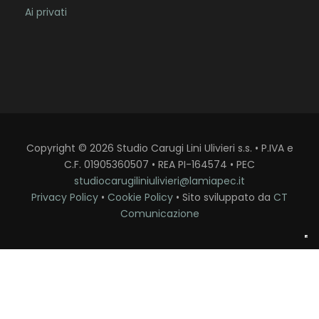
Ai privati
Copyright
©
2026
Studio Carugi Lini Ulivieri s.s. • P.IVA e
C.F. 01905360507 • REA PI-164574 • PEC
studiocarugiliniulivieri@lamiapec.it
Privacy Policy
•
Cookie Policy
• Sito sviluppato da
CT
Comunicazione