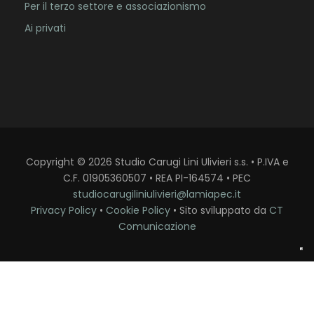
Per il terzo settore e associazionismo
Ai privati
Copyright
©
2026
Studio Carugi Lini Ulivieri s.s. • P.IVA e
C.F. 01905360507 • REA PI-164574 • PEC
studiocarugiliniulivieri@lamiapec.it
Privacy Policy
•
Cookie Policy
• Sito sviluppato da
CT
Comunicazione