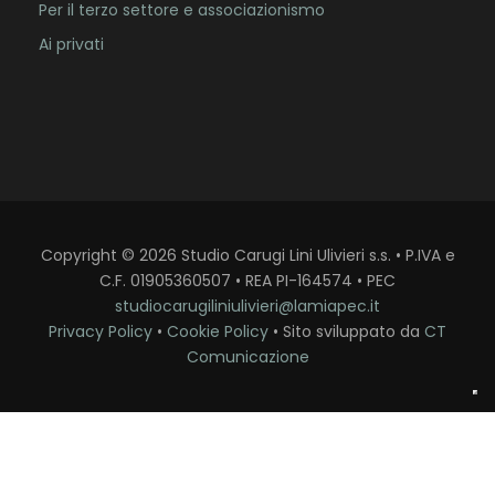
Per il terzo settore e associazionismo
Ai privati
Copyright
©
2026
Studio Carugi Lini Ulivieri s.s. • P.IVA e
C.F. 01905360507 • REA PI-164574 • PEC
studiocarugiliniulivieri@lamiapec.it
Privacy Policy
•
Cookie Policy
• Sito sviluppato da
CT
Comunicazione