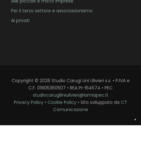
Alle piccole e micro imprese
Per il terzo settore e associazionismo
Ai privati
Copyright
©
2026
Studio Carugi Lini Ulivieri s.s. • P.IVA e
C.F. 01905360507 • REA PI-164574 • PEC
studiocarugiliniulivieri@lamiapec.it
Privacy Policy
•
Cookie Policy
• Sito sviluppato da
CT
Comunicazione