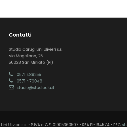
Contatti
Studio Carugi Lini Ulivieri s.s.
Via Magellano, 25
56028 San Miniato (PI)
0571 489255
0571 479048
studio@studioclu.it
ini Ulivieri s.s. • P.IVA e C.F. 01905360507 • REA PI-164574 • PEC
st