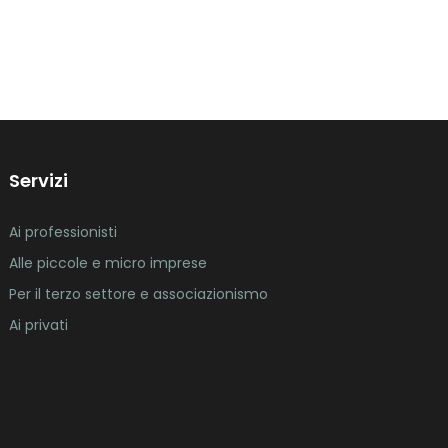
Servizi
Ai professionisti
Alle piccole e micro imprese
Per il terzo settore e associazionismo
Ai privati