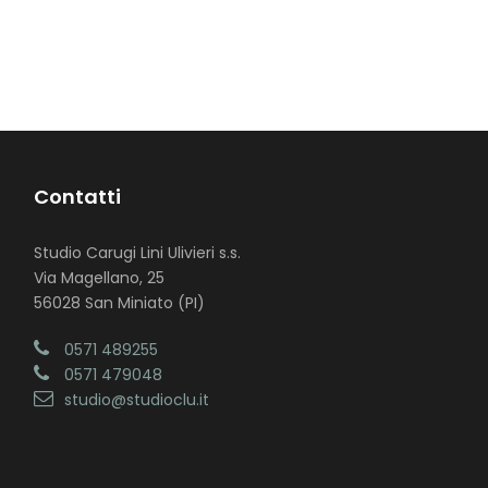
Contatti
Studio Carugi Lini Ulivieri s.s.
Via Magellano, 25
56028 San Miniato (PI)
0571 489255
0571 479048
studio@studioclu.it