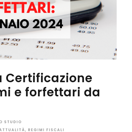
a Certificazione
i e forfettari da
LO STUDIO
 ATTUALITÀ
,
REGIMI FISCALI