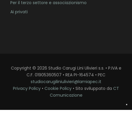
Per il terzo settore e associazionismo
Ai privati
Copyright
©
2026
Studio Carugi Lini Ulivieri s.s. • P.IVA e
C.F. 01905360507 • REA PI-164574 • PEC
studiocarugiliniulivieri@lamiapec.it
Privacy Policy
•
Cookie Policy
• Sito sviluppato da
CT
Comunicazione