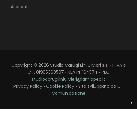
Ai privati
Copyright
©
2026
Studio Carugi Lini Ulivieri s.s. • P.IVA e
C.F. 01905360507 • REA PI-164574 • PEC
studiocarugiliniulivieri@lamiapec.it
Privacy Policy
•
Cookie Policy
• Sito sviluppato da
CT
Comunicazione