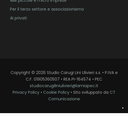
Alle piccole e micro imprese
Per il terzo settore e associazionismo
Ai privati
Copyright
©
2026
Studio Carugi Lini Ulivieri s.s. • P.IVA e
C.F. 01905360507 • REA PI-164574 • PEC
studiocarugiliniulivieri@lamiapec.it
Privacy Policy
•
Cookie Policy
• Sito sviluppato da
CT
Comunicazione