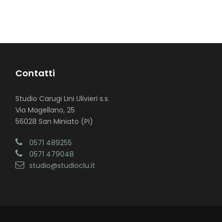
Contatti
Studio Carugi Lini Ulivieri s.s.
Via Magellano, 25
56028 San Miniato (PI)
0571 489255
0571 479048
studio@studioclu.it