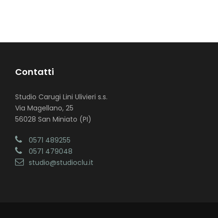
Contatti
Studio Carugi Lini Ulivieri s.s.
Via Magellano, 25
56028 San Miniato (PI)
0571 489255
0571 479048
studio@studioclu.it