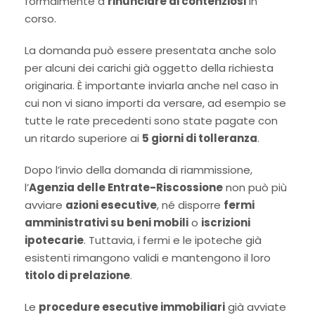
formalmente a
rinunciare ai contenziosi
in
corso.
La domanda può essere presentata anche solo
per alcuni dei carichi già oggetto della richiesta
originaria. È importante inviarla anche nel caso in
cui non vi siano importi da versare, ad esempio se
tutte le rate precedenti sono state pagate con
un ritardo superiore ai
5 giorni di tolleranza
.
Dopo l’invio della domanda di riammissione,
l’
Agenzia delle Entrate-Riscossione
non può più
avviare
azioni esecutive
, né disporre
fermi
amministrativi su beni mobili
o
iscrizioni
ipotecarie
. Tuttavia, i fermi e le ipoteche già
esistenti rimangono validi e mantengono il loro
titolo di prelazione
.
Le
procedure esecutive immobiliari
già avviate