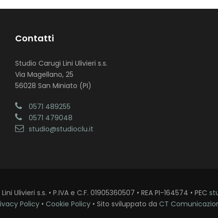
Contatti
Studio Carugi Lini Ulivieri s.s.
Via Magellano, 25
56028 San Miniato (PI)
0571 489255
0571 479048
studio@studioclu.it
ini Ulivieri s.s. • P.IVA e C.F. 01905360507 • REA PI-164574 • PEC
st
ivacy Policy
•
Cookie Policy
• Sito sviluppato da
CT Comunicazio