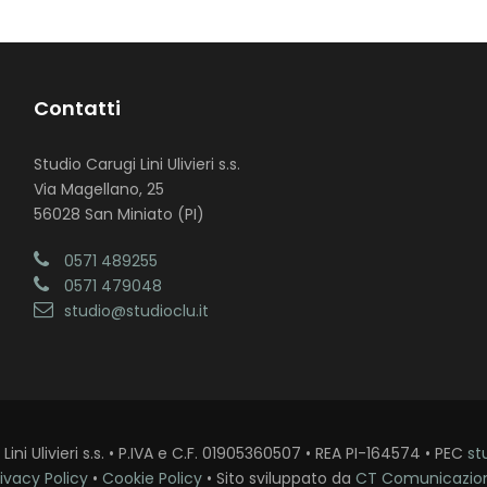
Contatti
Studio Carugi Lini Ulivieri s.s.
Via Magellano, 25
56028 San Miniato (PI)
0571 489255
0571 479048
studio@studioclu.it
ini Ulivieri s.s. • P.IVA e C.F. 01905360507 • REA PI-164574 • PEC
st
ivacy Policy
•
Cookie Policy
• Sito sviluppato da
CT Comunicazio