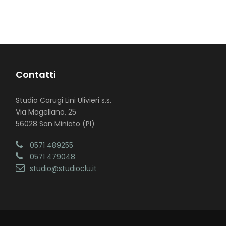
Contatti
Studio Carugi Lini Ulivieri s.s.
Via Magellano, 25
56028 San Miniato (PI)
0571 489255
0571 479048
studio@studioclu.it