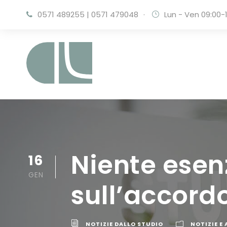
0571 489255
|
0571 479048
·
Lun - Ven 09:00-1
Niente esen
16
GEN
sull’accord
NOTIZIE DALLO STUDIO
NOTIZIE E