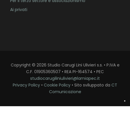
Per il terzo settore e associazionismo
Ai privati
Copyright
©
2026
Studio Carugi Lini Ulivieri s.s. • P.IVA e
C.F. 01905360507 • REA PI-164574 • PEC
studiocarugiliniulivieri@lamiapec.it
Privacy Policy
•
Cookie Policy
• Sito sviluppato da
CT
Comunicazione