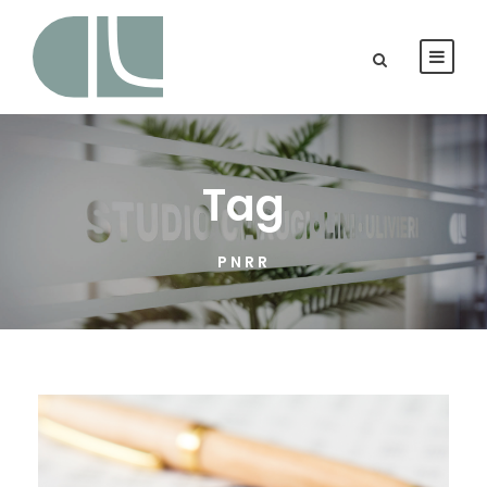
Tag
PNRR