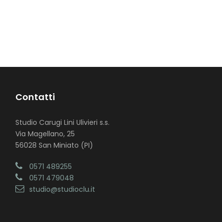
Contatti
Studio Carugi Lini Ulivieri s.s.
Via Magellano, 25
56028 San Miniato (PI)
0571 489255
0571 479048
studio@studioclu.it