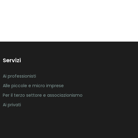
Servizi
Ai professionisti
Alle piccole e micro imprese
Per il terzo settore e associazionismo
Ai privati