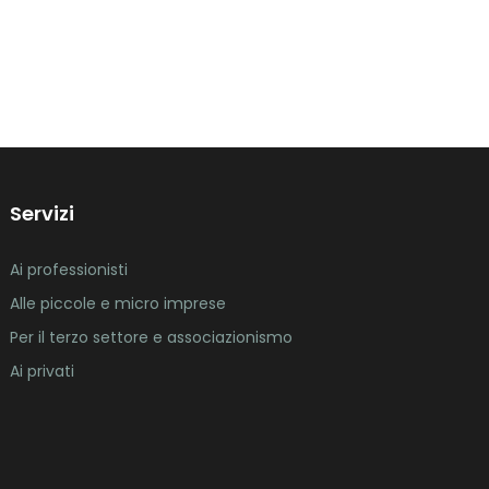
Servizi
Ai professionisti
Alle piccole e micro imprese
Per il terzo settore e associazionismo
Ai privati