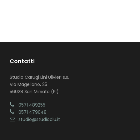
Contatti
Studio Carugi Lini Ulivieri s.s.
Via Magellano, 25
56028 San Miniato (PI)
0571 489255
0571 479048
studio@studioclu.it