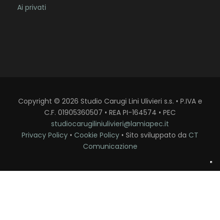
Ai privati
Copyright
©
2026
Studio Carugi Lini Ulivieri s.s. • P.IVA e
C.F. 01905360507 • REA PI-164574 • PEC
studiocarugiliniulivieri@lamiapec.it
Privacy Policy
•
Cookie Policy
• Sito sviluppato da
CT
Comunicazione