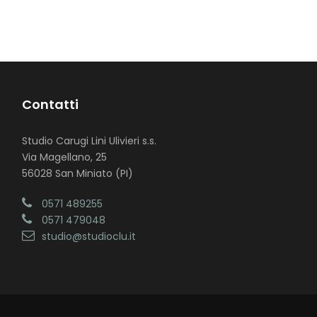
Contatti
Studio Carugi Lini Ulivieri s.s.
Via Magellano, 25
56028 San Miniato (PI)
0571 489255
0571 479048
studio@studioclu.it