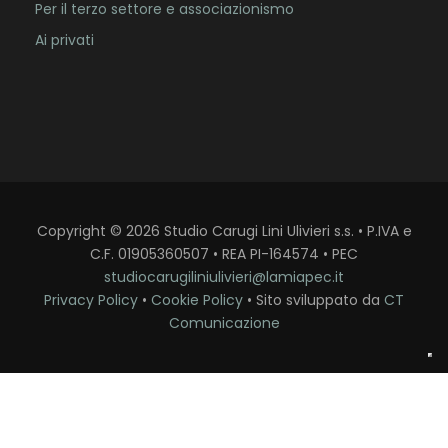
Per il terzo settore e associazionismo
Ai privati
Copyright
©
2026
Studio Carugi Lini Ulivieri s.s. • P.IVA e
C.F. 01905360507 • REA PI-164574 • PEC
studiocarugiliniulivieri@lamiapec.it
Privacy Policy
•
Cookie Policy
• Sito sviluppato da
CT
Comunicazione