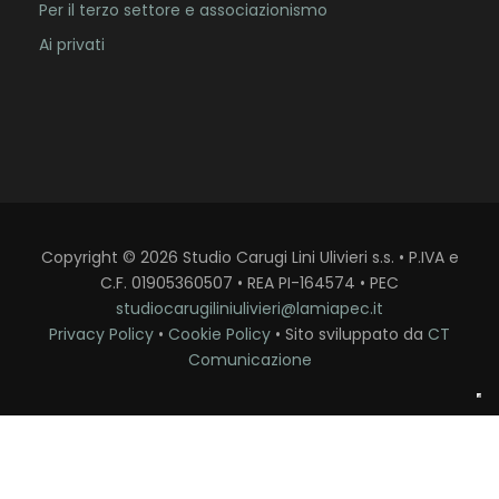
Per il terzo settore e associazionismo
Ai privati
Copyright
©
2026
Studio Carugi Lini Ulivieri s.s. • P.IVA e
C.F. 01905360507 • REA PI-164574 • PEC
studiocarugiliniulivieri@lamiapec.it
Privacy Policy
•
Cookie Policy
• Sito sviluppato da
CT
Comunicazione