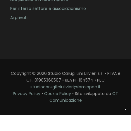
Per il terzo settore e associazionismo
Ai privati
Copyright
©
2026
Studio Carugi Lini Ulivieri s.s. • P.IVA e
C.F. 01905360507 • REA PI-164574 • PEC
studiocarugiliniulivieri@lamiapec.it
Privacy Policy
•
Cookie Policy
• Sito sviluppato da
CT
Comunicazione