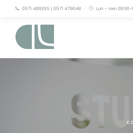
0571 489255
|
0571 479048
·
Lun - Ven 09:00-1
C