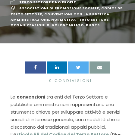
TERZO SETTORE E NO PROFIT
ASSOCIAZIONI DI PROMOZIONE SOCIALE
,
CODICE DEL
TERZO SETTORE
,
CONVENZIONI CON LA PUBBLICA
AMMINISTRAZIONE
,
NORMATIVA TERZO SETTORE
,
ORGANIZZAZIONI DI VOLONTARIATO
,
RUNTS
0
CONDIVISIONI
Le
convenzioni
tra enti del Terzo Settore e
pubbliche amministrazioni rappresentano uno
strumento chiave per sviluppare attività e servizi
sociali di interesse generale, con modalità che si
discostano dai tradizionali appalti pubblici.
L’
a
rticolo 56 del Codice del Terzo Settore
(Dlgs