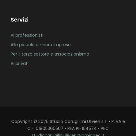
Servizi
Ai professionisti
Alle piccole e micro imprese
Per il terzo settore e associazionismo
Ai privati
Copyright
©
2026
Studio Carugi Lini Ulivieri s.s. • P.IVA e
C.F. 01905360507 • REA PI-164574 • PEC
studiocarugiliniulivieri@lamiapec.it