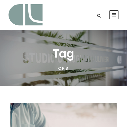
Tag
CPB