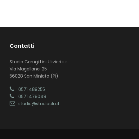
Contatti
Studio Carugi Lini Ulivieri s.s.
Via Magellano, 25
56028 San Miniato (PI)
0571 489255
0571 479048
studio@studioclu.it