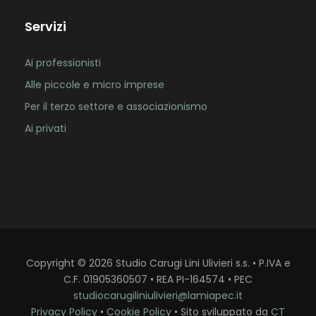
Servizi
Ai professionisti
Alle piccole e micro imprese
Per il terzo settore e associazionismo
Ai privati
Copyright
©
2026
Studio Carugi Lini Ulivieri s.s. • P.IVA e
C.F. 01905360507 • REA PI-164574 • PEC
studiocarugiliniulivieri@lamiapec.it
Privacy Policy
•
Cookie Policy
• Sito sviluppato da
CT