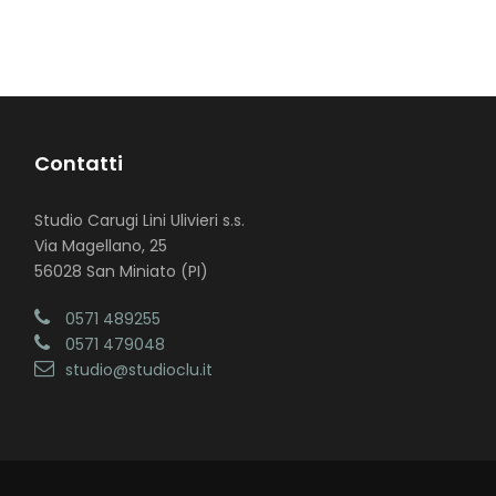
Contatti
Studio Carugi Lini Ulivieri s.s.
Via Magellano, 25
56028 San Miniato (PI)
0571 489255
0571 479048
studio@studioclu.it