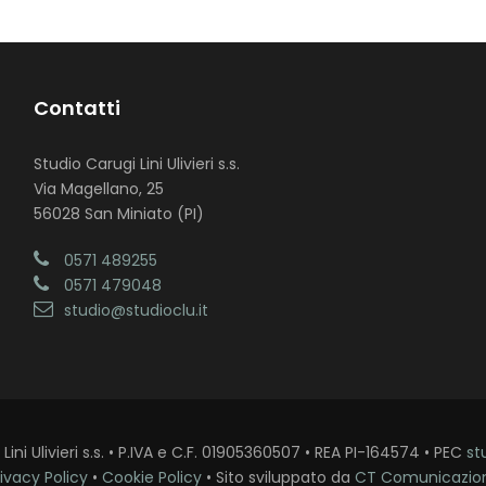
Contatti
Studio Carugi Lini Ulivieri s.s.
Via Magellano, 25
56028 San Miniato (PI)
0571 489255
0571 479048
studio@studioclu.it
ini Ulivieri s.s. • P.IVA e C.F. 01905360507 • REA PI-164574 • PEC
st
ivacy Policy
•
Cookie Policy
• Sito sviluppato da
CT Comunicazio