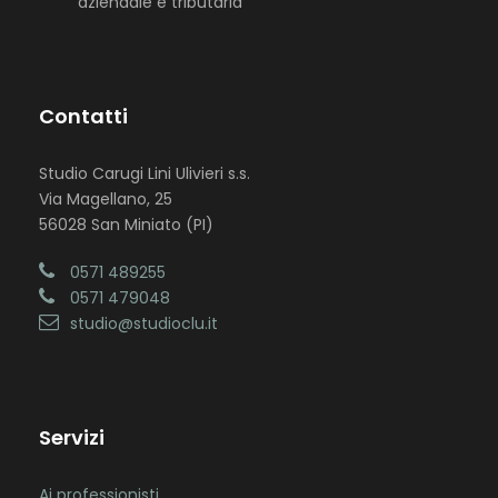
aziendale e tributaria
Contatti
Studio Carugi Lini Ulivieri s.s.
Via Magellano, 25
56028 San Miniato (PI)
0571 489255
0571 479048
studio@studioclu.it
Servizi
Ai professionisti