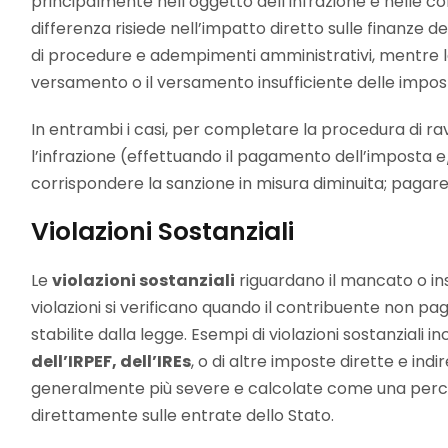
principalmente nell’oggetto dell’infrazione e nelle co
differenza risiede nell’impatto diretto sulle finanze d
di procedure e adempimenti amministrativi, mentre l
versamento o il versamento insufficiente delle impos
In entrambi i casi, per completare la procedura di r
l’infrazione (effettuando il pagamento dell’imposta e/o
corrispondere la sanzione in misura diminuita; pagare g
Violazioni Sostanziali
Le
violazioni sostanziali
riguardano il mancato o in
violazioni si verificano quando il contribuente non p
stabilite dalla legge. Esempi di violazioni sostanziali in
dell’IRPEF, dell’IREs
, o di altre imposte dirette e indir
generalmente più severe e calcolate come una perce
direttamente sulle entrate dello Stato.