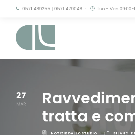
0571 489255
|
0571 479048
·
Lun - Ven 09:00-1
Ravvediment
27
MAR
tratta e co
NOTIZIE DALLO STUDIO
BILANCI E