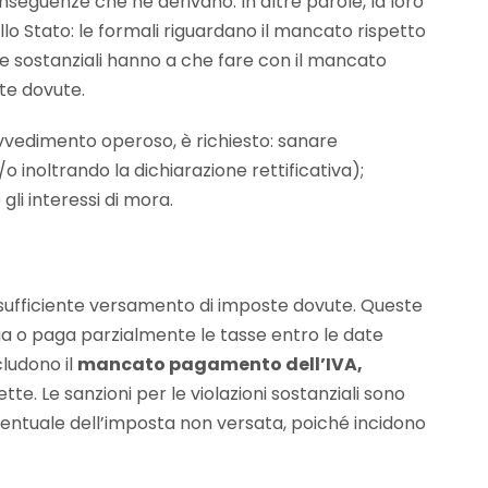
nseguenze che ne derivano. In altre parole, la loro
ello Stato: le formali riguardano il mancato rispetto
e sostanziali hanno a che fare con il mancato
te dovute.
avvedimento operoso, è richiesto: sanare
 inoltrando la dichiarazione rettificativa);
li interessi di mora.
sufficiente versamento di imposte dovute. Queste
aga o paga parzialmente le tasse entro le date
cludono il
mancato pagamento dell’IVA,
ette. Le sanzioni per le violazioni sostanziali sono
ntuale dell’imposta non versata, poiché incidono